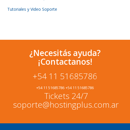
Tutoriales y Video Soporte
¿Necesitás ayuda?
¡Contactanos!
+54 11 51685786
+54 11 51685786
+54 11 51685786
Tickets 24/7
soporte@hostingplus.com.ar