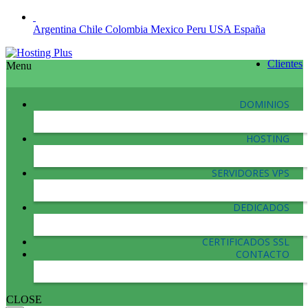
Argentina
Chile
Colombia
Mexico
Peru
USA
España
Clientes
Menu
DOMINIOS
HOSTING
SERVIDORES VPS
DEDICADOS
CERTIFICADOS SSL
CONTACTO
CLOSE