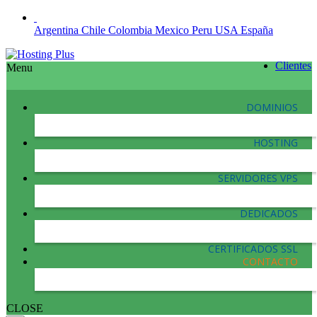
Argentina
Chile
Colombia
Mexico
Peru
USA
España
Clientes
Menu
DOMINIOS
HOSTING
SERVIDORES VPS
DEDICADOS
CERTIFICADOS SSL
CONTACTO
CLOSE