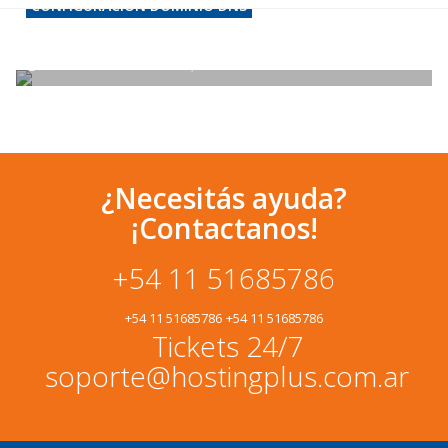
CONFIGURACION DOMINIO DNS
NIC – Modificar de DNS de un dominio
Publicado en:
12 enero, 2018
¿Necesitás ayuda?
¡Contactanos!
+54 11 51685786
+54 11 51685786
+54 11 51685786
Tickets 24/7
soporte@hostingplus.com.ar