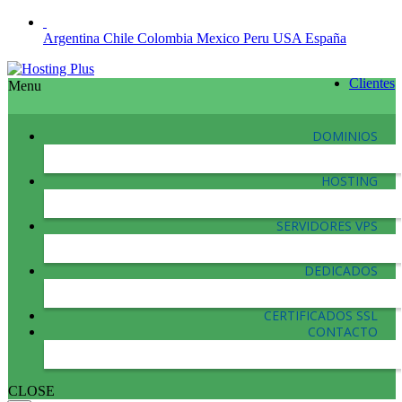
Argentina
Chile
Colombia
Mexico
Peru
USA
España
Clientes
Menu
DOMINIOS
HOSTING
SERVIDORES VPS
DEDICADOS
CERTIFICADOS SSL
CONTACTO
CLOSE