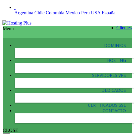
Argentina
Chile
Colombia
Mexico
Peru
USA
España
Clientes
Menu
DOMINIOS
HOSTING
SERVIDORES VPS
DEDICADOS
CERTIFICADOS SSL
CONTACTO
CLOSE