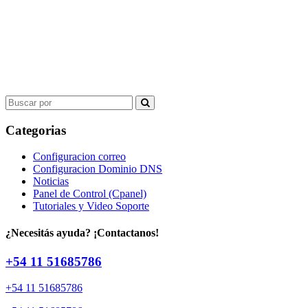
Search
for:
Categorias
Configuracion correo
Configuracion Dominio DNS
Noticias
Panel de Control (Cpanel)
Tutoriales y Video Soporte
¿Necesitás ayuda? ¡Contactanos!
+54 11 51685786
+54 11 51685786