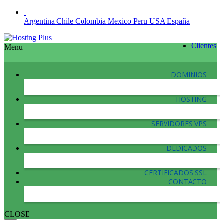
Argentina
Chile
Colombia
Mexico
Peru
USA
España
Clientes
Menu
DOMINIOS
HOSTING
SERVIDORES VPS
DEDICADOS
CERTIFICADOS SSL
CONTACTO
CLOSE