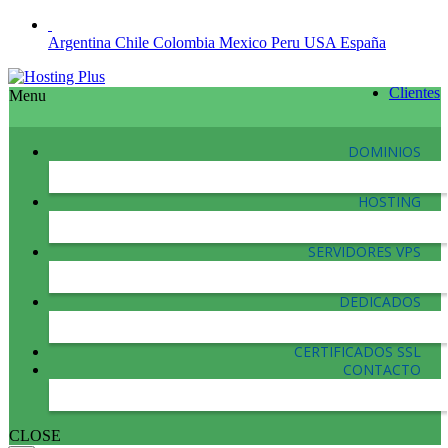
Argentina
Chile
Colombia
Mexico
Peru
USA
España
Clientes
Menu
DOMINIOS
HOSTING
SERVIDORES VPS
DEDICADOS
CERTIFICADOS SSL
CONTACTO
CLOSE