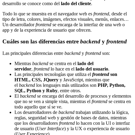
desarrollo se conoce como del
lado del cliente
.
Todo lo que se muestra en el navegador web es
frontend
, desde el
tipo de letra, colores, imágenes, efectos visuales, menús, enlaces…
Un desarrollador
frontend
se encarga de la interfaz de una web o
app y de la experiencia de usuario que ofrecen.
Cuáles son las diferencias entre
backend
y
frontend
Las principales diferencias entre
backend
y
frontend
son:
Mientras
backend
se centra en el
lado del
servidor
,
frontend
lo hace en el
lado del usuario
.
Las principales tecnologías que utiliza el
frontend
son
HTML, CSS, JQuery
y JavaScript, mientras que
el
backend
los lenguajes más utilizados son
PHP, Python,
SQL, Python y Ruby
, entre otros.
El
backend
se encarga del desarrollo de procesos y elementos
que no se ven a simple vista, mientras el
frontend
se centra en
todo aquello que sí se ve.
Los desarrolladores de
backend
trabajan utilizando la lógica,
reglas, seguridad web y gestión de bases de datos, mientras
que los desarrolladores
frontend
lo hacen con la UI o interfaz
de usuario (
User Interface
) y la UX o experiencia de usuario
(
User Experience
).