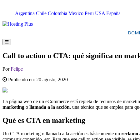
Argentina
Chile
Colombia
Mexico
Peru
USA
España
DOMI
Call to action o CTA: qué significa en mar
Por
Felipe
Publicado en:
20 agosto, 2020
La página web de un eCommerce está repleta de recursos de marketing 
marketing
o
llamada a la acción
, una técnica que se emplea para qu
Qué es CTA en marketing
Un CTA marketing o llamada a la acción es básicamente un
reclamo 
compartir contenido, etc. Para que ese call to action sea visible, se 