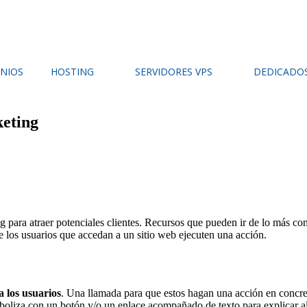
NIOS
HOSTING
SERVIDORES VPS
DEDICADO
keting
para atraer potenciales clientes. Recursos que pueden ir de lo más com
e los usuarios que accedan a un sitio web ejecuten una acción.
a los usuarios
. Una llamada para que estos hagan una acción en concre
simboliza con un botón y/o un enlace acompañado de texto para explicar al