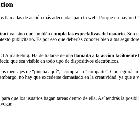
ction
las llamadas de acción más adecuadas para tu web. Porque no hay un C
tractiva, sino que también
cumpla las expectativas del usuario
. Son m
texto publicitario. Es por eso que deberías conocer bien a tus seguidore
 CTA marketing. Ha de tratarse de una
llamada a la acción fácilmente 
cir, que sea visible en todo tipo de dispositivos electrónicos.
típicos mensajes de “pincha aquí”, “compra” o “comparte”. Conseguirás m
mbargo, no hay que excederse demasiado en la creatividad, ya que a ve
ara que los usuarios hagan tareas dentro de ella. Así tendrás la posib
avegar.