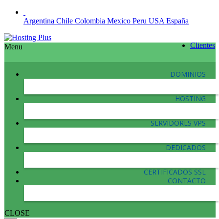
Argentina
Chile
Colombia
Mexico
Peru
USA
España
Clientes
Menu
DOMINIOS
HOSTING
SERVIDORES VPS
DEDICADOS
CERTIFICADOS SSL
CONTACTO
CLOSE