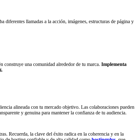
a diferentes llamadas a la acción, imágenes, estructuras de página y
bién construye una comunidad alrededor de tu marca.
Implementa
í.
diencia alineada con tu mercado objetivo. Las colaboraciones pueden
ansparente y genuina para mantener la confianza de tu audiencia.
ras. Recuerda, la clave del éxito radica en la coherencia y en la
cio de hosting confiable y de alta calidad como
hostingplus
, que