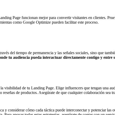
nding Page funcionan mejor para convertir visitantes en clientes. Prueb
mientas como Google Optimize pueden facilitar este proceso.
través del tiempo de permanencia y las señales sociales, sino que tam
donde tu audiencia pueda interactuar directamente contigo y entre s
la visibilidad de tu Landing Page. Elige influencers que tengan una au
o reseñas de productos. Asegúrate de que cualquier colaboración sea tr
ica y considerar cómo cada táctica puede interconectar y potenciar las ot
. Para apoyar todas estas estrategias, asegúrate de contar con un servi