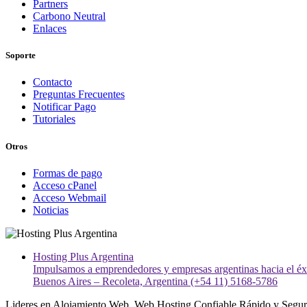
Partners
Carbono Neutral
Enlaces
Soporte
Contacto
Preguntas Frecuentes
Notificar Pago
Tutoriales
Otros
Formas de pago
Acceso cPanel
Acceso Webmail
Noticias
Hosting Plus Argentina
Impulsamos a emprendedores y empresas argentinas hacia el éxit
Buenos Aires – Recoleta, Argentina (+54 11) 5168-5786
Lideres en Alojamiento Web. Web Hosting Confiable,Rápido y Segur