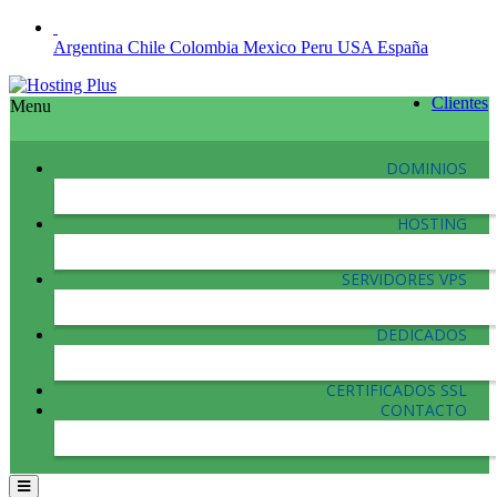
Argentina
Chile
Colombia
Mexico
Peru
USA
España
Clientes
Menu
DOMINIOS
HOSTING
SERVIDORES VPS
DEDICADOS
CERTIFICADOS SSL
CONTACTO