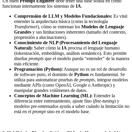
Un buen
Prompt Engineer
debe tener una base sólida en cómo
funcionan internamente los sistemas de
IA
.
Comprensión de LLM y Modelos Fundacionales:
Es vital
entender la arquitectura básica (como la tecnología
Transformer
), cómo se entrenan los
Modelos de Lenguaje
Grandes
y sus limitaciones inherentes (tamaño del contexto,
propensión a alucinaciones).
Conocimiento de NLP (Procesamiento del Lenguaje
Natural):
Saber cómo la
IA
procesa el lenguaje humano
(tokenización, embeddings, análisis semántico). Esto permite
diseñar
prompts
que el modelo pueda “entender” de la manera
más eficiente.
Programación (Python):
Aunque no es un rol de desarrollo
de software puro, el dominio de
Python
es fundamental. Se
utiliza para automatizar pruebas de
prompts
, integrar modelos
mediante APIs (como OpenAI, Google o Anthropic) y
manipular grandes volúmenes de datos.
Conceptos de Machine Learning (ML):
Entender la
diferencia entre entrenamiento, ajuste fino (
fine-tuning
) y
modelos pre-entrenados ayuda a saber cuándo la limitación no
está en el
prompt
sino en el modelo base.