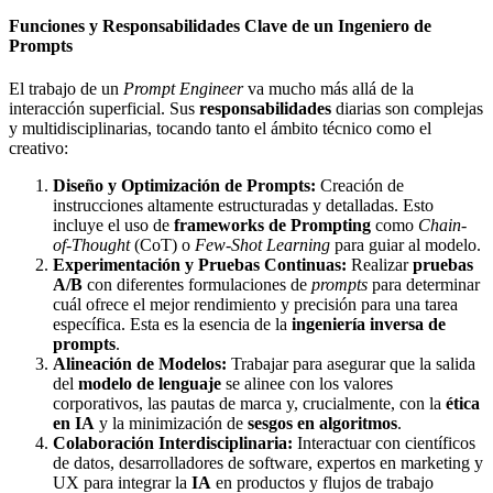
Funciones y Responsabilidades Clave de un Ingeniero de
Prompts
El trabajo de un
Prompt Engineer
va mucho más allá de la
interacción superficial. Sus
responsabilidades
diarias son complejas
y multidisciplinarias, tocando tanto el ámbito técnico como el
creativo:
Diseño y Optimización de Prompts:
Creación de
instrucciones altamente estructuradas y detalladas. Esto
incluye el uso de
frameworks de Prompting
como
Chain-
of-Thought
(CoT) o
Few-Shot Learning
para guiar al modelo.
Experimentación y Pruebas Continuas:
Realizar
pruebas
A/B
con diferentes formulaciones de
prompts
para determinar
cuál ofrece el mejor rendimiento y precisión para una tarea
específica. Esta es la esencia de la
ingeniería inversa de
prompts
.
Alineación de Modelos:
Trabajar para asegurar que la salida
del
modelo de lenguaje
se alinee con los valores
corporativos, las pautas de marca y, crucialmente, con la
ética
en IA
y la minimización de
sesgos en algoritmos
.
Colaboración Interdisciplinaria:
Interactuar con científicos
de datos, desarrolladores de software, expertos en marketing y
UX para integrar la
IA
en productos y flujos de trabajo