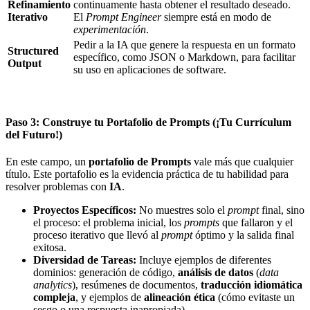
Refinamiento
continuamente hasta obtener el resultado deseado.
Iterativo
El
Prompt Engineer
siempre está en modo de
experimentación
.
Pedir a la IA que genere la respuesta en un formato
Structured
específico, como JSON o Markdown, para facilitar
Output
su uso en aplicaciones de software.
Paso 3: Construye tu Portafolio de Prompts (¡Tu Currículum
del Futuro!)
En este campo, un
portafolio de Prompts
vale más que cualquier
título. Este portafolio es la evidencia práctica de tu habilidad para
resolver problemas con
IA
.
Proyectos Específicos:
No muestres solo el
prompt
final, sino
el proceso: el problema inicial, los
prompts
que fallaron y el
proceso iterativo que llevó al
prompt
óptimo y la salida final
exitosa.
Diversidad de Tareas:
Incluye ejemplos de diferentes
dominios: generación de código,
análisis de datos
(
data
analytics
), resúmenes de documentos,
traducción idiomática
compleja
, y ejemplos de
alineación ética
(cómo evitaste un
sesgo o una respuesta inapropiada).