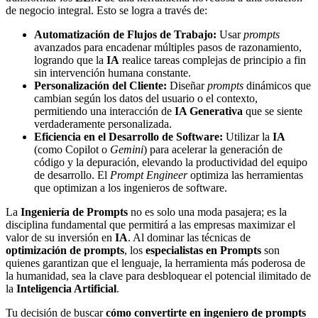
de negocio integral. Esto se logra a través de:
Automatización de Flujos de Trabajo:
Usar
prompts
avanzados para encadenar múltiples pasos de razonamiento,
logrando que la
IA
realice tareas complejas de principio a fin
sin intervención humana constante.
Personalización del Cliente:
Diseñar
prompts
dinámicos que
cambian según los datos del usuario o el contexto,
permitiendo una interacción de
IA Generativa
que se siente
verdaderamente personalizada.
Eficiencia en el Desarrollo de Software:
Utilizar la
IA
(como Copilot o
Gemini
) para acelerar la generación de
código y la depuración, elevando la productividad del equipo
de desarrollo. El
Prompt Engineer
optimiza las herramientas
que optimizan a los ingenieros de software.
La
Ingeniería de Prompts
no es solo una moda pasajera; es la
disciplina fundamental que permitirá a las empresas maximizar el
valor de su inversión en
IA
. Al dominar las técnicas de
optimización de prompts
, los
especialistas en Prompts
son
quienes garantizan que el lenguaje, la herramienta más poderosa de
la humanidad, sea la clave para desbloquear el potencial ilimitado de
la
Inteligencia Artificial
.
Tu decisión de buscar
cómo convertirte en ingeniero de prompts