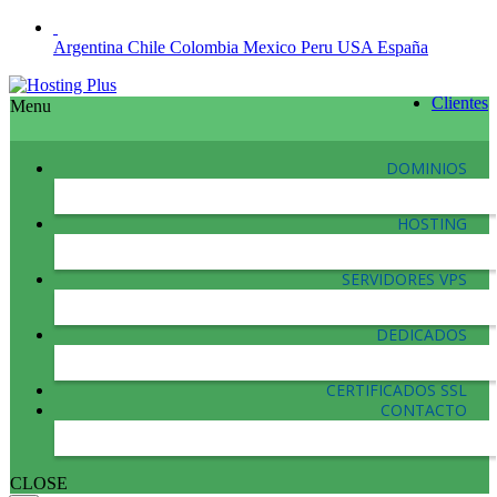
Argentina
Chile
Colombia
Mexico
Peru
USA
España
Clientes
Menu
DOMINIOS
HOSTING
SERVIDORES VPS
DEDICADOS
CERTIFICADOS SSL
CONTACTO
CLOSE