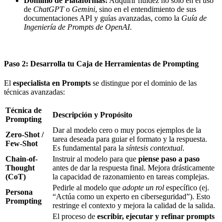
Dominio de Plataformas:
Adquirir fluidez no solo en el uso
de
ChatGPT
o
Gemini
, sino en el entendimiento de sus
documentaciones API y guías avanzadas, como la
Guía de
Ingeniería de Prompts de OpenAI
.
Paso 2: Desarrolla tu Caja de Herramientas de Prompting
El
especialista en Prompts
se distingue por el dominio de las
técnicas avanzadas:
Técnica de
Descripción y Propósito
Prompting
Dar al modelo cero o muy pocos ejemplos de la
Zero-Shot /
tarea deseada para guiar el formato y la respuesta.
Few-Shot
Es fundamental para la
síntesis contextual
.
Chain-of-
Instruir al modelo para que
piense paso a paso
Thought
antes de dar la respuesta final. Mejora drásticamente
(CoT)
la capacidad de razonamiento en tareas complejas.
Pedirle al modelo que
adopte un rol
específico (ej.
Persona
“Actúa como un experto en ciberseguridad”). Esto
Prompting
restringe el contexto y mejora la calidad de la salida.
El proceso de
escribir, ejecutar y refinar prompts