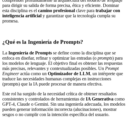
comprender profundamente la arquitectura del
modelo de lenguaje
para dirigir su salida de forma precisa, ética y eficiente. Dominar
esta disciplina es el
camino profesional
clave para
trabajar con
inteligencia artificial
y garantizar que la tecnología cumpla su
promesa.
¿Qué es la Ingeniería de Prompts?
La
Ingeniería de Prompts
se define como la disciplina que se
enfoca en diseñar, refinar y optimizar las entradas (o
prompts
) para
los modelos de lenguaje. El objetivo final es obtener las respuestas
más precisas, relevantes y contextualizadas posibles. Un
Prompt
Engineer
actúa como un
Optimizador de LLM
, un intérprete que
traduce las necesidades humanas complejas en instrucciones
(prompts) que la IA puede procesar de manera efectiva.
Este rol ha surgido de la necesidad crítica de obtener resultados
consistentes y controlados de herramientas de
IA Generativa
como
GPT-4, Claude o Gemini. Sin una ingeniería adecuada, los modelos
pueden generar información incorrecta (alucinaciones), mostrar
sesgos o no cumplir con la intención específica del usuario.