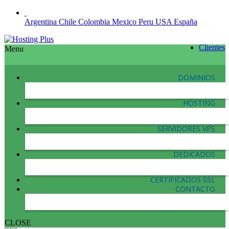
Argentina
Chile
Colombia
Mexico
Peru
USA
España
Clientes
Menu
DOMINIOS
HOSTING
SERVIDORES VPS
DEDICADOS
CERTIFICADOS SSL
CONTACTO
CLOSE