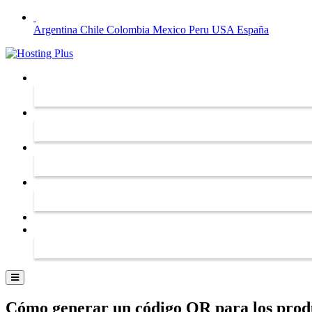
Argentina
Chile
Colombia
Mexico
Peru
USA
España
Cómo generar un código QR para los prod