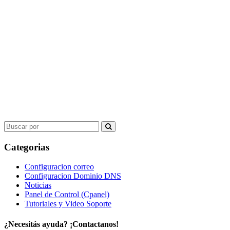
Search
for:
Categorias
Configuracion correo
Configuracion Dominio DNS
Noticias
Panel de Control (Cpanel)
Tutoriales y Video Soporte
¿Necesitás ayuda? ¡Contactanos!