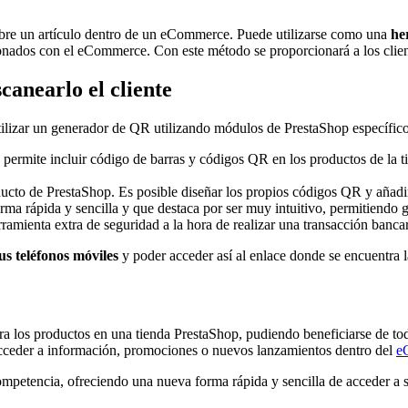
bre un artículo dentro de un eCommerce. Puede utilizarse como una
he
cionados con el eCommerce. Con este método se proporcionará a los clie
anearlo el cliente
lizar un generador de QR utilizando módulos de PrestaShop específicos
 permite incluir código de barras y códigos QR en los productos de la ti
ucto de PrestaShop. Es posible diseñar los propios códigos QR y añadirl
rma rápida y sencilla y que destaca por ser muy intuitivo, permitiend
ramienta extra de seguridad a la hora de realizar una transacción ban
s teléfonos móviles
y poder acceder así al enlace donde se encuentra 
ra los productos en una tienda PrestaShop, pudiendo beneficiarse de to
acceder a información, promociones o nuevos lanzamientos dentro del
e
competencia, ofreciendo una nueva forma rápida y sencilla de acceder a s