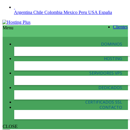
Argentina
Chile
Colombia
Mexico
Peru
USA
España
Clientes
Menu
DOMINIOS
HOSTING
SERVIDORES VPS
DEDICADOS
CERTIFICADOS SSL
CONTACTO
CLOSE