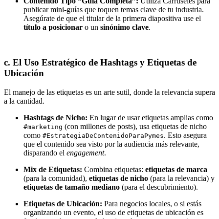
Contenido Tipo “Guía Completa”:
Utiliza Carruseles para
publicar mini-guías que toquen temas clave de tu industria.
Asegúrate de que el titular de la primera diapositiva use el
título a posicionar
o un
sinónimo clave
.
c. El Uso Estratégico de Hashtags y Etiquetas de
Ubicación
El manejo de las etiquetas es un arte sutil, donde la relevancia supera
a la cantidad.
Hashtags de Nicho:
En lugar de usar etiquetas amplias como
(con millones de posts), usa etiquetas de nicho
#marketing
como
. Esto asegura
#EstrategiaDeContenidoParaPymes
que el contenido sea visto por la audiencia más relevante,
disparando el
engagement
.
Mix de Etiquetas:
Combina etiquetas:
etiquetas de marca
(para la comunidad),
etiquetas de nicho
(para la relevancia) y
etiquetas de tamaño mediano
(para el descubrimiento).
Etiquetas de Ubicación:
Para negocios locales, o si estás
organizando un evento, el uso de etiquetas de ubicación es