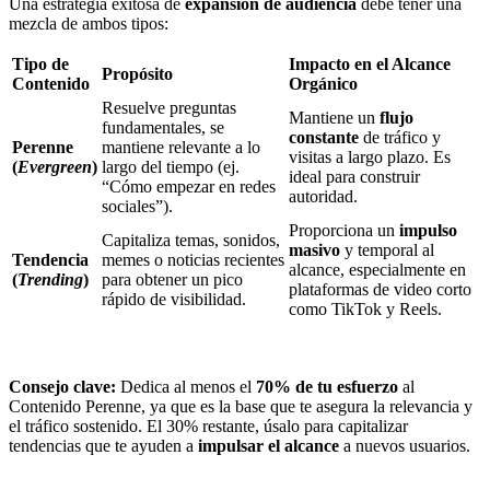
Una estrategia exitosa de
expansión de audiencia
debe tener una
mezcla de ambos tipos:
Tipo de
Impacto en el Alcance
Propósito
Contenido
Orgánico
Resuelve preguntas
Mantiene un
flujo
fundamentales, se
constante
de tráfico y
Perenne
mantiene relevante a lo
visitas a largo plazo. Es
(
Evergreen
)
largo del tiempo (ej.
ideal para construir
“Cómo empezar en redes
autoridad.
sociales”).
Proporciona un
impulso
Capitaliza temas, sonidos,
masivo
y temporal al
Tendencia
memes o noticias recientes
alcance, especialmente en
(
Trending
)
para obtener un pico
plataformas de video corto
rápido de visibilidad.
como TikTok y Reels.
Consejo clave:
Dedica al menos el
70% de tu esfuerzo
al
Contenido Perenne, ya que es la base que te asegura la relevancia y
el tráfico sostenido. El 30% restante, úsalo para capitalizar
tendencias que te ayuden a
impulsar el alcance
a nuevos usuarios.