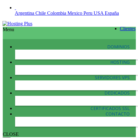
Argentina
Chile
Colombia
Mexico
Peru
USA
España
Clientes
Menu
DOMINIOS
HOSTING
SERVIDORES VPS
DEDICADOS
CERTIFICADOS SSL
CONTACTO
CLOSE