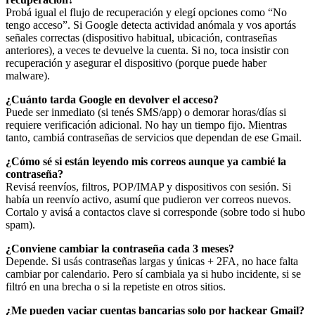
Probá igual el flujo de recuperación y elegí opciones como “No
tengo acceso”. Si Google detecta actividad anómala y vos aportás
señales correctas (dispositivo habitual, ubicación, contraseñas
anteriores), a veces te devuelve la cuenta. Si no, toca insistir con
recuperación y asegurar el dispositivo (porque puede haber
malware).
¿Cuánto tarda Google en devolver el acceso?
Puede ser inmediato (si tenés SMS/app) o demorar horas/días si
requiere verificación adicional. No hay un tiempo fijo. Mientras
tanto, cambiá contraseñas de servicios que dependan de ese Gmail.
¿Cómo sé si están leyendo mis correos aunque ya cambié la
contraseña?
Revisá reenvíos, filtros, POP/IMAP y dispositivos con sesión. Si
había un reenvío activo, asumí que pudieron ver correos nuevos.
Cortalo y avisá a contactos clave si corresponde (sobre todo si hubo
spam).
¿Conviene cambiar la contraseña cada 3 meses?
Depende. Si usás contraseñas largas y únicas + 2FA, no hace falta
cambiar por calendario. Pero sí cambiala ya si hubo incidente, si se
filtró en una brecha o si la repetiste en otros sitios.
¿Me pueden vaciar cuentas bancarias solo por hackear Gmail?