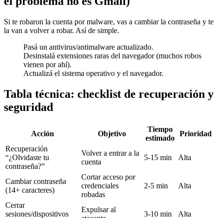
el problema no es Gmail)
Si te robaron la cuenta por malware, vas a cambiar la contraseña y te
la van a volver a robar. Así de simple.
Pasá un antivirus/antimalware actualizado.
Desinstalá extensiones raras del navegador (muchos robos
vienen por ahí).
Actualizá el sistema operativo y el navegador.
Tabla técnica: checklist de recuperación y
seguridad
Tiempo
Acción
Objetivo
Prioridad
estimado
Recuperación
Volver a entrar a la
“¿Olvidaste tu
5-15 min
Alta
cuenta
contraseña?”
Cortar acceso por
Cambiar contraseña
credenciales
2-5 min
Alta
(14+ caracteres)
robadas
Cerrar
Expulsar al
sesiones/dispositivos
3-10 min
Alta