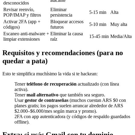
atacante
desconocidos
Revisar reenvío,
Eliminar
5-15 min
Alta
POP/IMAP y filtros
persistencia
Activar 2FA (app +
Bloquear accesos
5-10 min
Muy alta
códigos)
futuros
Escaneo anti-malware +
Eliminar la causa
15-45 min
Media/Alta
limpiar extensiones
raíz
Requisitos y recomendaciones (para no
quedar a pata)
Esto te simplifica muchísimo la vida si te hackean:
Tener
teléfono de recuperación
actualizado (con línea
activa).
Tener
mail alternativo
que también sea seguro.
Usar
gestor de contraseñas
(muchos cuestan ARS $0 con
planes gratis; los pagos suelen arrancar alrededor de ARS
$2.000–$6.000/mes según marca y promo).
2FA con app autenticadora (y códigos de respaldo guardados
offline).
Extra: si usás Gmail con tu dominio