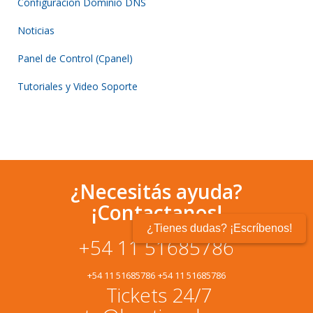
Configuracion Dominio DNS
Noticias
Panel de Control (Cpanel)
Tutoriales y Video Soporte
¿Necesitás ayuda?
¡Contactanos!
¿Tienes dudas? ¡Escríbenos!
+54 11 51685786
+54 11 51685786
+54 11 51685786
Tickets 24/7