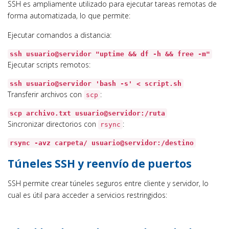
SSH es ampliamente utilizado para ejecutar tareas remotas de
forma automatizada, lo que permite:
Ejecutar comandos a distancia:
ssh usuario@servidor
"uptime && df -h && free -m"
Ejecutar scripts remotos:
ssh usuario@servidor
'bash -s'
< script.sh
Transferir archivos con
:
scp
scp archivo.txt usuario@servidor:/ruta
Sincronizar directorios con
:
rsync
rsync -avz carpeta/ usuario@servidor:/destino
Túneles SSH y reenvío de puertos
SSH permite crear túneles seguros entre cliente y servidor, lo
cual es útil para acceder a servicios restringidos: