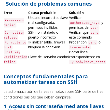
Solución de problemas comunes
Error
Causa probable
Solución
Usuario incorrecto, clave
Verificar
Permission
mal configurada,
y
authorized_keys
denied
permisos inválidos
permisos de
.ssh
SSH no instalado o
Verificar que
Connection
sshd
puerto incorrecto
esté corriendo
refused
IP inalcanzable, firewall
Probar con
o
No route to
ping
bloquea la conexión
host
traceroute
Borrar línea
Host key
Clave del servidor cambió
correspondiente en
verification
failed
~/.ssh/known_hosts
Conceptos fundamentales para
automatizar tareas con SSH
La automatización de tareas remotas sobre SSH parte de tres
condiciones básicas que deben cumplirse:
1. Acceso sin contraseña mediante llaves