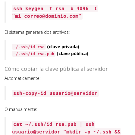
ssh-keygen -t rsa -b 4096 -C
"mi_correo@dominio.com"
El sistema generará dos archivos:
(clave privada)
~/.ssh/id_rsa
(clave pública)
~/.ssh/id_rsa.pub
Cómo copiar la clave pública al servidor
Automáticamente:
ssh-copy-id usuario@servidor
O manualmente:
cat
~/.ssh/id_rsa.pub | ssh
usuario@servidor
"mkdir -p ~/.ssh &&