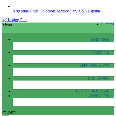
Argentina
Chile
Colombia
Mexico
Peru
USA
España
Clientes
Menu
DOMINIOS
HOSTING
SERVIDORES VPS
DEDICADOS
CERTIFICADOS SSL
CONTACTO
CLOSE