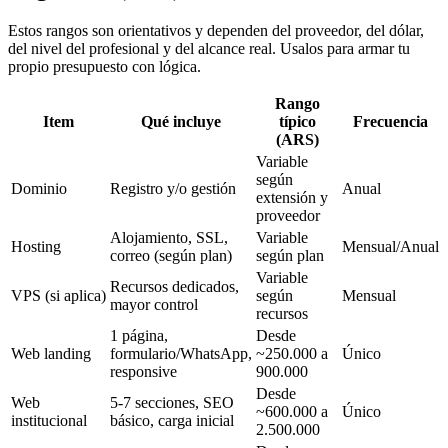
Estos rangos son orientativos y dependen del proveedor, del dólar,
del nivel del profesional y del alcance real. Usalos para armar tu
propio presupuesto con lógica.
Rango
Item
Qué incluye
típico
Frecuencia
(ARS)
Variable
según
Dominio
Registro y/o gestión
Anual
extensión y
proveedor
Alojamiento, SSL,
Variable
Hosting
Mensual/Anual
correo (según plan)
según plan
Variable
Recursos dedicados,
VPS (si aplica)
según
Mensual
mayor control
recursos
1 página,
Desde
Web landing
formulario/WhatsApp,
~250.000 a
Único
responsive
900.000
Desde
Web
5-7 secciones, SEO
~600.000 a
Único
institucional
básico, carga inicial
2.500.000