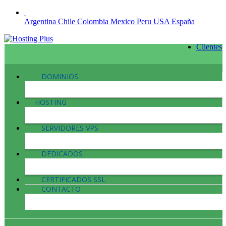
Argentina
Chile
Colombia
Mexico
Peru
USA
España
Clientes
DOMINIOS
HOSTING
SERVIDORES VPS
DEDICADOS
CERTIFICADOS SSL
CONTACTO