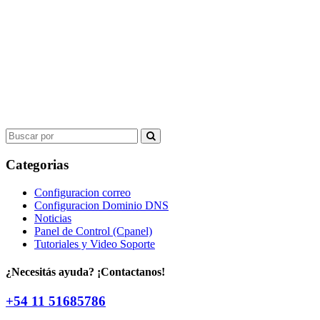
Search
for:
Categorias
Configuracion correo
Configuracion Dominio DNS
Noticias
Panel de Control (Cpanel)
Tutoriales y Video Soporte
¿Necesitás ayuda? ¡Contactanos!
+54 11 51685786