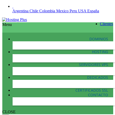
Argentina
Chile
Colombia
Mexico
Peru
USA
España
Clientes
Menu
DOMINIOS
HOSTING
SERVIDORES VPS
DEDICADOS
CERTIFICADOS SSL
CONTACTO
CLOSE