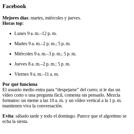
Facebook
Mejores días
: martes, miércoles y jueves.
Horas top
:
Lunes 9 a. m.–12 p. m.
Martes 9 a. m.–2 p. m.; 5 p. m.
Miércoles 9 a. m.–3 p. m.; 5 p. m.
Jueves 8 a. m.–2 p. m.; 5 p. m.
Viernes 9 a. m.–11 a. m.
Por qué funciona
El usuario medio entra para “despejarse” del curro; si le das un
vídeo corto o una pregunta fácil, comenta sin pensarlo. Mezcla
formatos: un meme a las 10 a. m. y un vídeo vertical a la 1 p. m.
mantienen viva la conversación.
Evita
: sábado tarde y todo el domingo. Parece que el algoritmo se
echa la siesta.