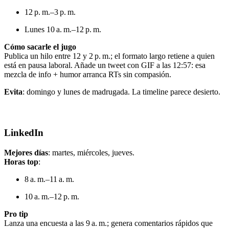
12 p. m.–3 p. m.
Lunes 10 a. m.–12 p. m.
Cómo sacarle el jugo
Publica un hilo entre 12 y 2 p. m.; el formato largo retiene a quien
está en pausa laboral. Añade un tweet con GIF a las 12:57: esa
mezcla de info + humor arranca RTs sin compasión.
Evita
: domingo y lunes de madrugada. La timeline parece desierto.
LinkedIn
Mejores días
: martes, miércoles, jueves.
Horas top
:
8 a. m.–11 a. m.
10 a. m.–12 p. m.
Pro tip
Lanza una encuesta a las 9 a. m.; genera comentarios rápidos que