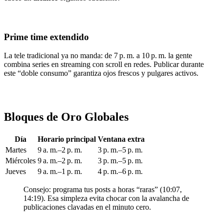
Prime time extendido
La tele tradicional ya no manda: de 7 p. m. a 10 p. m. la gente
combina series en streaming con scroll en redes. Publicar durante
este “doble consumo” garantiza ojos frescos y pulgares activos.
Bloques de Oro Globales
Día
Horario principal
Ventana extra
Martes
9 a. m.–2 p. m.
3 p. m.–5 p. m.
Miércoles
9 a. m.–2 p. m.
3 p. m.–5 p. m.
Jueves
9 a. m.–1 p. m.
4 p. m.–6 p. m.
Consejo: programa tus posts a horas “raras” (10:07,
14:19). Esa simpleza evita chocar con la avalancha de
publicaciones clavadas en el minuto cero.