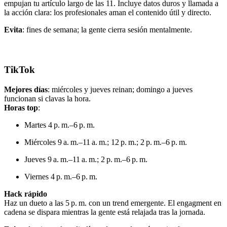
empujan tu artículo largo de las 11. Incluye datos duros y llamada a
la acción clara: los profesionales aman el contenido útil y directo.
Evita
: fines de semana; la gente cierra sesión mentalmente.
TikTok
Mejores días
: miércoles y jueves reinan; domingo a jueves
funcionan si clavas la hora.
Horas top
:
Martes 4 p. m.–6 p. m.
Miércoles 9 a. m.–11 a. m.; 12 p. m.; 2 p. m.–6 p. m.
Jueves 9 a. m.–11 a. m.; 2 p. m.–6 p. m.
Viernes 4 p. m.–6 p. m.
Hack rápido
Haz un dueto a las 5 p. m. con un trend emergente. El engagment en
cadena se dispara mientras la gente está relajada tras la jornada.