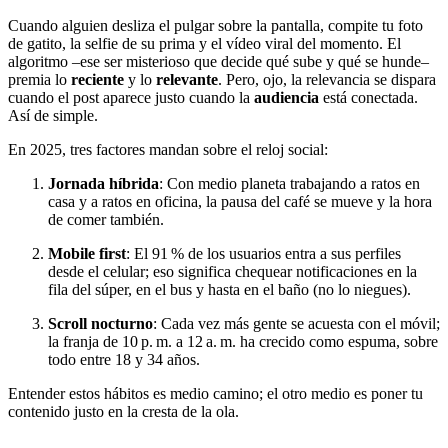
Cuando alguien desliza el pulgar sobre la pantalla, compite tu foto
de gatito, la selfie de su prima y el vídeo viral del momento. El
algoritmo –ese ser misterioso que decide qué sube y qué se hunde–
premia lo
reciente
y lo
relevante
. Pero, ojo, la relevancia se dispara
cuando el post aparece justo cuando la
audiencia
está conectada.
Así de simple.
En 2025, tres factores mandan sobre el reloj social:
Jornada híbrida
: Con medio planeta trabajando a ratos en
casa y a ratos en oficina, la pausa del café se mueve y la hora
de comer también.
Mobile first
: El 91 % de los usuarios entra a sus perfiles
desde el celular; eso significa chequear notificaciones en la
fila del súper, en el bus y hasta en el baño (no lo niegues).
Scroll nocturno
: Cada vez más gente se acuesta con el móvil;
la franja de 10 p. m. a 12 a. m. ha crecido como espuma, sobre
todo entre 18 y 34 años.
Entender estos hábitos es medio camino; el otro medio es poner tu
contenido justo en la cresta de la ola.