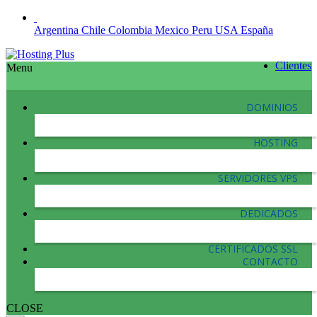
Argentina
Chile
Colombia
Mexico
Peru
USA
España
Clientes
Menu
DOMINIOS
HOSTING
SERVIDORES VPS
DEDICADOS
CERTIFICADOS SSL
CONTACTO
CLOSE