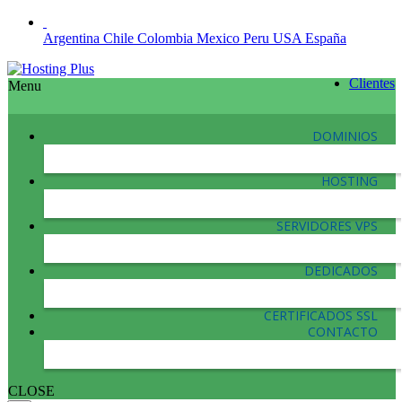
Argentina
Chile
Colombia
Mexico
Peru
USA
España
Clientes
Menu
DOMINIOS
HOSTING
SERVIDORES VPS
DEDICADOS
CERTIFICADOS SSL
CONTACTO
CLOSE