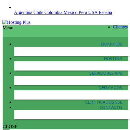
Argentina
Chile
Colombia
Mexico
Peru
USA
España
Clientes
Menu
DOMINIOS
HOSTING
SERVIDORES VPS
DEDICADOS
CERTIFICADOS SSL
CONTACTO
CLOSE