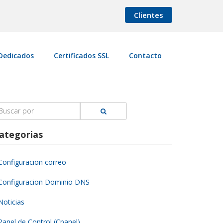
Clientes
Dedicados
Certificados SSL
Contacto
earch
r:
ategorias
Configuracion correo
Configuracion Dominio DNS
Noticias
Panel de Control (Cpanel)