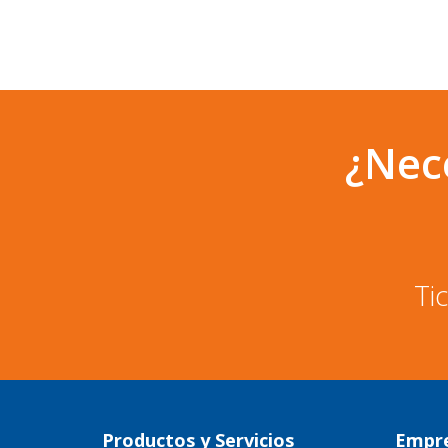
¿Nec
Tic
Productos y Servicios
Empr