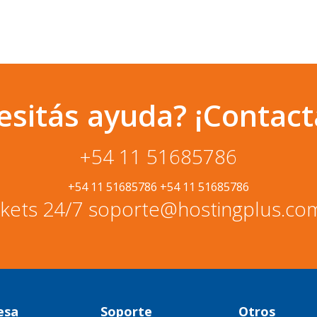
esitás ayuda? ¡Contact
+54 11 51685786
+54 11 51685786
+54 11 51685786
kets 24/7 soporte@hostingplus.co
esa
Soporte
Otros