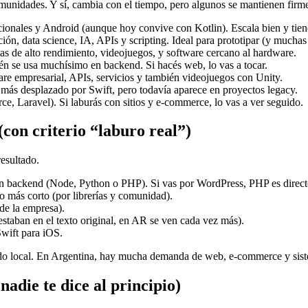
omunidades. Y sí, cambia con el tiempo, pero algunos se mantienen firm
cionales y Android (aunque hoy convive con Kotlin). Escala bien y tie
zación, data science, IA, APIs y scripting. Ideal para prototipar (y much
tas de alto rendimiento, videojuegos, y software cercano al hardware.
én se usa muchísimo en backend. Si hacés web, lo vas a tocar.
re empresarial, APIs, servicios y también videojuegos con Unity.
 más desplazado por Swift, pero todavía aparece en proyectos legacy.
, Laravel). Si laburás con sitios y e-commerce, lo vas a ver seguido.
(con criterio “laburo real”)
resultado.
un backend (Node, Python o PHP). Si vas por WordPress, PHP es direct
no más corto (por librerías y comunidad).
de la empresa).
taban en el texto original, en AR se ven cada vez más).
Swift para iOS.
do local. En Argentina, hay mucha demanda de web, e-commerce y sist
adie te dice al principio)