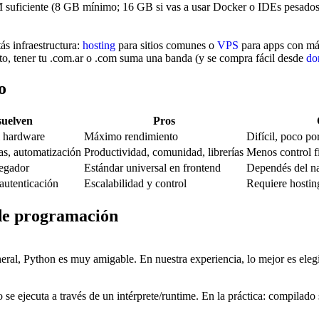
AM suficiente (8 GB mínimo; 16 GB si vas a usar Docker o IDEs pesados
ás infraestructura:
hosting
para sitios comunes o
VPS
para apps con má
cto, tener tu .com.ar o .com suma una banda (y se compra fácil desde
do
o
suelven
Pros
l hardware
Máximo rendimiento
Difícil, poco po
as, automatización
Productividad, comunidad, librerías
Menos control f
vegador
Estándar universal en frontend
Dependés del n
autenticación
Escalabilidad y control
Requiere hosti
de programación
eneral, Python es muy amigable. En nuestra experiencia, lo mejor es ele
 se ejecuta a través de un intérprete/runtime. En la práctica: compilado 