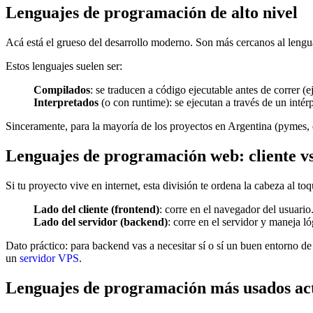
Lenguajes de programación de alto nivel
Acá está el grueso del desarrollo moderno. Son más cercanos al lengu
Estos lenguajes suelen ser:
Compilados
: se traducen a código ejecutable antes de correr (
Interpretados
(o con runtime): se ejecutan a través de un intér
Sinceramente, para la mayoría de los proyectos en Argentina (pymes, e
Lenguajes de programación web: cliente vs
Si tu proyecto vive en internet, esta división te ordena la cabeza al toq
Lado del cliente (frontend)
: corre en el navegador del usuario
Lado del servidor (backend)
: corre en el servidor y maneja l
Dato práctico: para backend vas a necesitar sí o sí un buen entorno d
un
servidor VPS
.
Lenguajes de programación más usados act