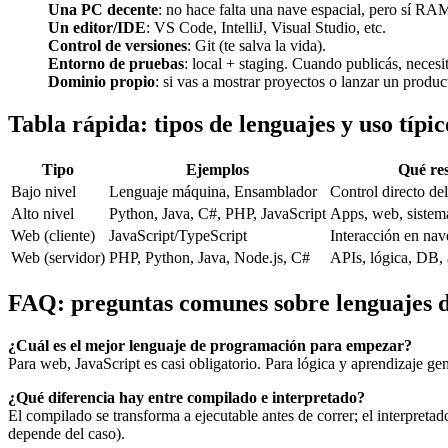
Una PC decente
: no hace falta una nave espacial, pero sí R
Un editor/IDE
: VS Code, IntelliJ, Visual Studio, etc.
Control de versiones
: Git (te salva la vida).
Entorno de pruebas
: local + staging. Cuando publicás, necesit
Dominio propio
: si vas a mostrar proyectos o lanzar un produ
Tabla rápida: tipos de lenguajes y uso típic
Tipo
Ejemplos
Qué re
Bajo nivel
Lenguaje máquina, Ensamblador
Control directo de
Alto nivel
Python, Java, C#, PHP, JavaScript
Apps, web, sistem
Web (cliente)
JavaScript/TypeScript
Interacción en na
Web (servidor)
PHP, Python, Java, Node.js, C#
APIs, lógica, DB, 
FAQ: preguntas comunes sobre lenguajes 
¿Cuál es el mejor lenguaje de programación para empezar?
Para web, JavaScript es casi obligatorio. Para lógica y aprendizaje g
¿Qué diferencia hay entre compilado e interpretado?
El compilado se transforma a ejecutable antes de correr; el interpretado
depende del caso).