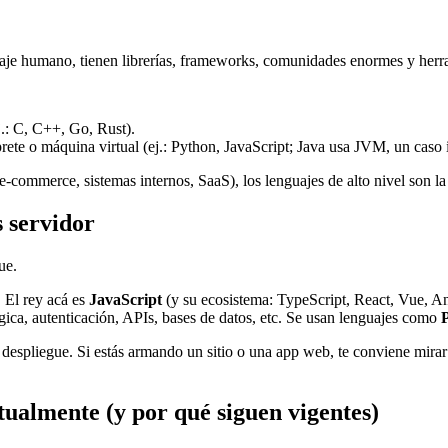
aje humano, tienen librerías, frameworks, comunidades enormes y herra
ej.: C, C++, Go, Rust).
prete o máquina virtual (ej.: Python, JavaScript; Java usa JVM, un caso 
-commerce, sistemas internos, SaaS), los lenguajes de alto nivel son la
 servidor
ue.
. El rey acá es
JavaScript
(y su ecosistema: TypeScript, React, Vue,
ógica, autenticación, APIs, bases de datos, etc. Se usan lenguajes como
e despliegue. Si estás armando un sitio o una app web, te conviene mira
ualmente (y por qué siguen vigentes)