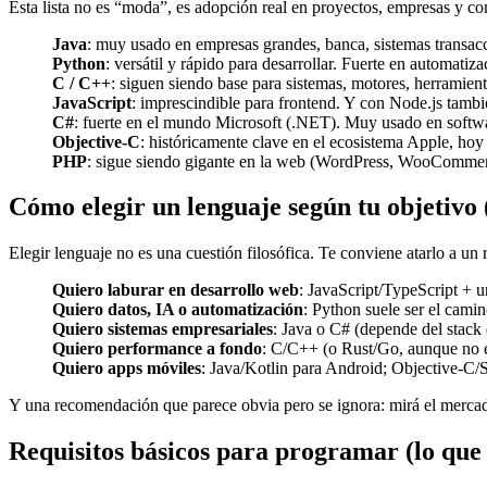
Esta lista no es “moda”, es adopción real en proyectos, empresas y c
Java
: muy usado en empresas grandes, banca, sistemas transac
Python
: versátil y rápido para desarrollar. Fuerte en automati
C / C++
: siguen siendo base para sistemas, motores, herramien
JavaScript
: imprescindible para frontend. Y con Node.js tambi
C#
: fuerte en el mundo Microsoft (.NET). Muy usado en softwa
Objective-C
: históricamente clave en el ecosistema Apple, hoy
PHP
: sigue siendo gigante en la web (WordPress, WooCommerce
Cómo elegir un lenguaje según tu objetivo 
Elegir lenguaje no es una cuestión filosófica. Te conviene atarlo a un 
Quiero laburar en desarrollo web
: JavaScript/TypeScript + 
Quiero datos, IA o automatización
: Python suele ser el cami
Quiero sistemas empresariales
: Java o C# (depende del stack 
Quiero performance a fondo
: C/C++ (o Rust/Go, aunque no es
Quiero apps móviles
: Java/Kotlin para Android; Objective-C/
Y una recomendación que parece obvia pero se ignora: mirá el merca
Requisitos básicos para programar (lo que n