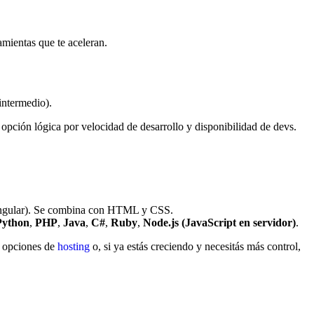
mientas que te aceleran.
intermedio).
 opción lógica por velocidad de desarrollo y disponibilidad de devs.
 Angular). Se combina con HTML y CSS.
Python
,
PHP
,
Java
,
C#
,
Ruby
,
Node.js (JavaScript en servidor)
.
r opciones de
hosting
o, si ya estás creciendo y necesitás más control,