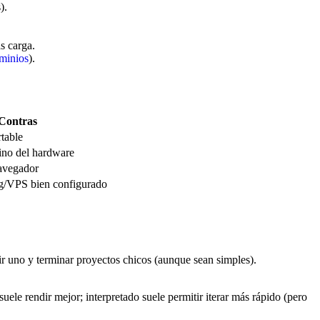
).
s carga.
minios
).
Contras
rtable
ino del hardware
avegador
ng/VPS bien configurado
gir uno y terminar proyectos chicos (aunque sean simples).
suele rendir mejor; interpretado suele permitir iterar más rápido (pero