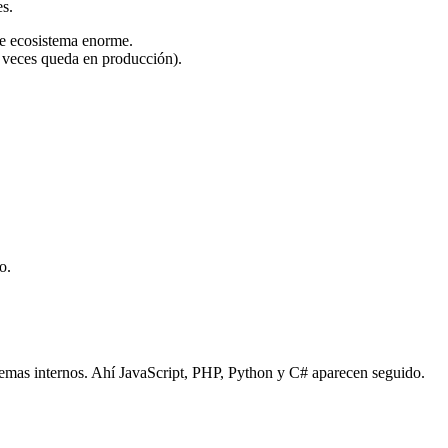
es.
ne ecosistema enorme.
as veces queda en producción).
o.
emas internos. Ahí JavaScript, PHP, Python y C# aparecen seguido.