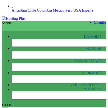
Argentina
Chile
Colombia
Mexico
Peru
USA
España
Clientes
Menu
DOMINIOS
HOSTING
SERVIDORES VPS
DEDICADOS
CERTIFICADOS SSL
CONTACTO
CLOSE