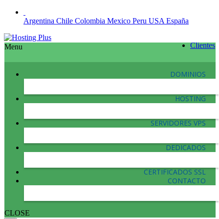
Argentina
Chile
Colombia
Mexico
Peru
USA
España
Clientes
Menu
DOMINIOS
HOSTING
SERVIDORES VPS
DEDICADOS
CERTIFICADOS SSL
CONTACTO
CLOSE