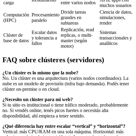
carga
entre varios nodos
muchos usuarios
Divide tareas
Ciencia de datos,
Computación
Procesamiento
grandes en
simulaciones,
(HPC)
paralelo
subtareas
render
Replicación, read
Escalar datos
Sistemas
Clúster de
replicas, o multi-
y tolerancia a
transaccionales y
base de datos
master (según
fallos
analíticos
motor)
FAQ sobre clústeres (servidores)
¿Un clúster es lo mismo que la nube?
No. Un clúster es una arquitectura (varios nodos coordinados). La
nube es un modelo de provisión (infra bajo demanda). Podés tener
clúster on-premise o en cloud.
¿Necesito un clúster para mi web?
Si tu sitio es institucional o tiene tráfico moderado, probablemente
no. Si vendés online, tenés picos fuertes o necesitás alta
disponibilidad, ahí empieza a tener sentido.
¿Qué diferencia hay entre escalar “vertical” y “horizontal”?
Vertical: más CPU/RAM en una sola máquina. Horizontal: más