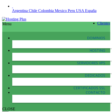
Argentina
Chile
Colombia
Mexico
Peru
USA
España
Clientes
Menu
DOMINIOS
HOSTING
SERVIDORES VPS
DEDICADOS
CERTIFICADOS SSL
CONTACTO
CLOSE