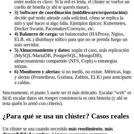
entre nodos es clave. Si la red es lenta, el clúster se vuelve un
cuello de botella (y ahí te querés matar).
3) Software de coordinación (middleware/orquestación):
decide qué nodo atiende cada solicitud, cómo se replica la
info y qué hacer si algo falla. Ejemplos típicos: Kubernetes,
Docker Swarm, Pacemaker/Corosync, etc.
4) Balanceo de carga:
un balanceador (HAProxy, Nginx,
ELB, etc.) distribuye tráfico para que no se prenda fuego un
solo servidor.
5) Almacenamiento y datos:
según el caso, usás replicación
(MySQL/MariaDB, PostgreSQL, MongoDB),
almacenamiento compartido (NFS, Ceph) o estrategias
mixtas.
6) Monitoreo y alertas:
si no medís, no existe. Métricas, logs
y alertas (Prometheus, Grafana, Zabbix, ELK) para anticiparte
a caídas.
Sinceramente, el punto 5 suele ser el más delicado. Escalar “web” es
fácil; escalar datos sin romper consistencia es otra historia (y ahí se
nota quién lo armó con criterio).
¿Para qué se usa un clúster? Casos reales
Un clúster se usa cuando necesitás
más rendimiento
,
más