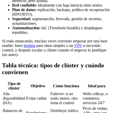
idénticos, pero ayuda).
Red confiable:
idealmente con baja latencia entre nodos.
Plan de datos:
replicación, backups, política de recuperación
(RPO/RTO).
Seguridad:
segmentación, firewalls, gestión de secretos,
actualizaciones.
Automatización:
IaC (Terraform/Ansible) y despliegues
repetibles.
Si estás arrancando, muchas veces conviene empezar por una base
estable: buen
hosting
para sitios simples o un
VPS
si necesitás
control, y después escalar a clúster cuando el negocio lo justifique
(no antes).
Tabla técnica: tipos de clúster y cuándo
convienen
Tipo de
Objetivo
Cómo funciona
Ideal para
clúster
Alta
Failover: si un
Webs críticas, e-
disponibilidad
Evitar caídas
nodo muere, otro
commerce,
(HA)
toma el control
servicios 24/7
Picos de visitas,
Balanceo de
Distribuye tráfico
Rendimiento
APIs, apps con