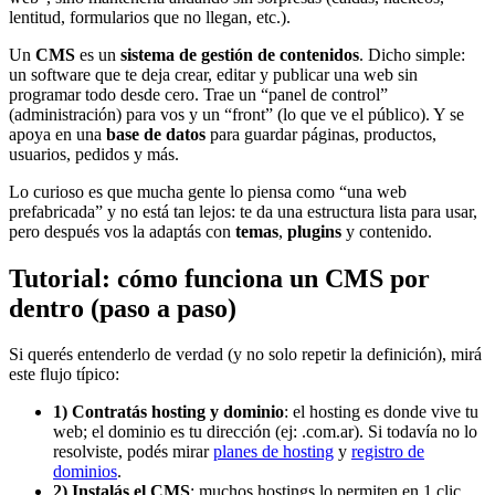
lentitud, formularios que no llegan, etc.).
Un
CMS
es un
sistema de gestión de contenidos
. Dicho simple:
un software que te deja crear, editar y publicar una web sin
programar todo desde cero. Trae un “panel de control”
(administración) para vos y un “front” (lo que ve el público). Y se
apoya en una
base de datos
para guardar páginas, productos,
usuarios, pedidos y más.
Lo curioso es que mucha gente lo piensa como “una web
prefabricada” y no está tan lejos: te da una estructura lista para usar,
pero después vos la adaptás con
temas
,
plugins
y contenido.
Tutorial: cómo funciona un CMS por
dentro (paso a paso)
Si querés entenderlo de verdad (y no solo repetir la definición), mirá
este flujo típico:
1) Contratás hosting y dominio
: el hosting es donde vive tu
web; el dominio es tu dirección (ej: .com.ar). Si todavía no lo
resolviste, podés mirar
planes de hosting
y
registro de
dominios
.
2) Instalás el CMS
: muchos hostings lo permiten en 1 clic.