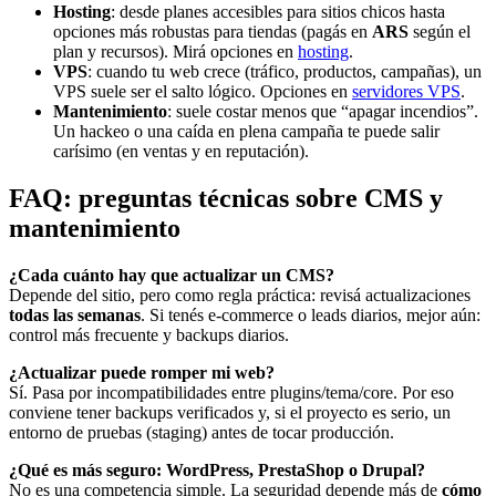
Hosting
: desde planes accesibles para sitios chicos hasta
opciones más robustas para tiendas (pagás en
ARS
según el
plan y recursos). Mirá opciones en
hosting
.
VPS
: cuando tu web crece (tráfico, productos, campañas), un
VPS suele ser el salto lógico. Opciones en
servidores VPS
.
Mantenimiento
: suele costar menos que “apagar incendios”.
Un hackeo o una caída en plena campaña te puede salir
carísimo (en ventas y en reputación).
FAQ: preguntas técnicas sobre CMS y
mantenimiento
¿Cada cuánto hay que actualizar un CMS?
Depende del sitio, pero como regla práctica: revisá actualizaciones
todas las semanas
. Si tenés e-commerce o leads diarios, mejor aún:
control más frecuente y backups diarios.
¿Actualizar puede romper mi web?
Sí. Pasa por incompatibilidades entre plugins/tema/core. Por eso
conviene tener backups verificados y, si el proyecto es serio, un
entorno de pruebas (staging) antes de tocar producción.
¿Qué es más seguro: WordPress, PrestaShop o Drupal?
No es una competencia simple. La seguridad depende más de
cómo