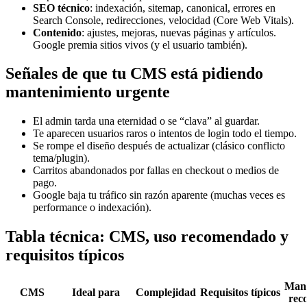
SEO técnico
: indexación, sitemap, canonical, errores en
Search Console, redirecciones, velocidad (Core Web Vitals).
Contenido
: ajustes, mejoras, nuevas páginas y artículos.
Google premia sitios vivos (y el usuario también).
Señales de que tu CMS está pidiendo
mantenimiento urgente
El admin tarda una eternidad o se “clava” al guardar.
Te aparecen usuarios raros o intentos de login todo el tiempo.
Se rompe el diseño después de actualizar (clásico conflicto
tema/plugin).
Carritos abandonados por fallas en checkout o medios de
pago.
Google baja tu tráfico sin razón aparente (muchas veces es
performance o indexación).
Tabla técnica: CMS, uso recomendado y
requisitos típicos
Mant
CMS
Ideal para
Complejidad
Requisitos típicos
rec