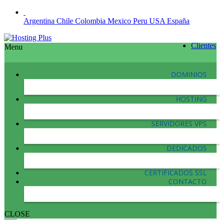
Argentina
Chile
Colombia
Mexico
Peru
USA
España
Clientes
Menu
DOMINIOS
HOSTING
SERVIDORES VPS
DEDICADOS
CERTIFICADOS SSL
CONTACTO
CLOSE