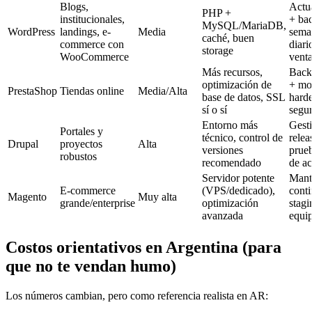
Blogs,
Actu
PHP +
institucionales,
+ ba
MySQL/MariaDB,
WordPress
landings, e-
Media
sema
caché, buen
commerce con
diari
storage
WooCommerce
venta
Más recursos,
Back
optimización de
+ mo
PrestaShop
Tiendas online
Media/Alta
base de datos, SSL
hard
sí o sí
segu
Entorno más
Gest
Portales y
técnico, control de
relea
Drupal
proyectos
Alta
versiones
prueb
robustos
recomendado
de ac
Servidor potente
Mant
E-commerce
(VPS/dedicado),
cont
Magento
Muy alta
grande/enterprise
optimización
stagi
avanzada
equip
Costos orientativos en Argentina (para
que no te vendan humo)
Los números cambian, pero como referencia realista en AR: