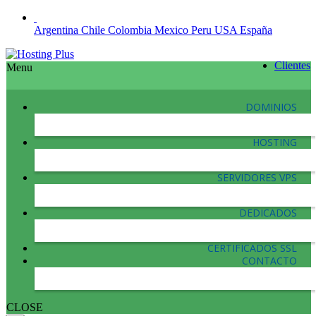
Argentina
Chile
Colombia
Mexico
Peru
USA
España
Clientes
Menu
DOMINIOS
HOSTING
SERVIDORES VPS
DEDICADOS
CERTIFICADOS SSL
CONTACTO
CLOSE