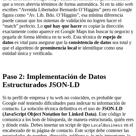
que a veces abrevia términos de forma automática. Si en tu sitio web
escribes “Avenida Libertador Bernardo O’Higgins” pero en Google
figura como “Av. Lib. Bdo. O’Higgins”, esa mínima diferencia
puede causar que los sistemas de validación no logren hacer el
“match” perfecto. Lo
qué hay que hacer
es copiar la dirección
exactamente como aparece en Google Maps tras buscar tu negocio y
pegarla de forma idéntica en tu web. Esta técnica de
espejo de
datos
es vital para asegurar que la
consistencia de datos
sea total y
que el algoritmo de
prominencia local
te identifique como una
entidad única y verificada.
Paso 2: Implementación de Datos
Estructurados JSON-LD
Si tu perfil de empresa y tu web no coinciden, es probable que
Google esté teniendo dificultades para indexar tu información de
contacto. La solución técnica definitiva es el uso de
JSON-LD
(JavaScript Object Notation for Linked Data)
. Este código le
comunica a los bots de búsqueda, de manera estructurada, quién eres
y dónde estás. Debes insertar un script de tipo
en el
LocalBusiness
encabezado de tu página de contacto. Este script debe contener las
propiedades de nombre, dirección, teléfono y, lo más importante, la