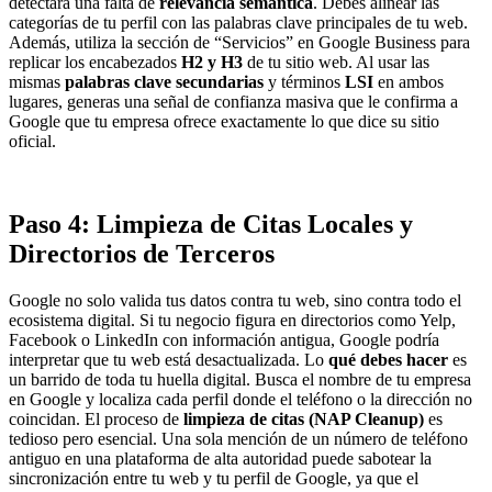
detectará una falta de
relevancia semántica
. Debes alinear las
categorías de tu perfil con las palabras clave principales de tu web.
Además, utiliza la sección de “Servicios” en Google Business para
replicar los encabezados
H2 y H3
de tu sitio web. Al usar las
mismas
palabras clave secundarias
y términos
LSI
en ambos
lugares, generas una señal de confianza masiva que le confirma a
Google que tu empresa ofrece exactamente lo que dice su sitio
oficial.
Paso 4: Limpieza de Citas Locales y
Directorios de Terceros
Google no solo valida tus datos contra tu web, sino contra todo el
ecosistema digital. Si tu negocio figura en directorios como Yelp,
Facebook o LinkedIn con información antigua, Google podría
interpretar que tu web está desactualizada. Lo
qué debes hacer
es
un barrido de toda tu huella digital. Busca el nombre de tu empresa
en Google y localiza cada perfil donde el teléfono o la dirección no
coincidan. El proceso de
limpieza de citas (NAP Cleanup)
es
tedioso pero esencial. Una sola mención de un número de teléfono
antiguo en una plataforma de alta autoridad puede sabotear la
sincronización entre tu web y tu perfil de Google, ya que el