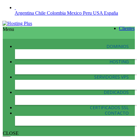
Argentina
Chile
Colombia
Mexico
Peru
USA
España
Clientes
Menu
DOMINIOS
HOSTING
SERVIDORES VPS
DEDICADOS
CERTIFICADOS SSL
CONTACTO
CLOSE