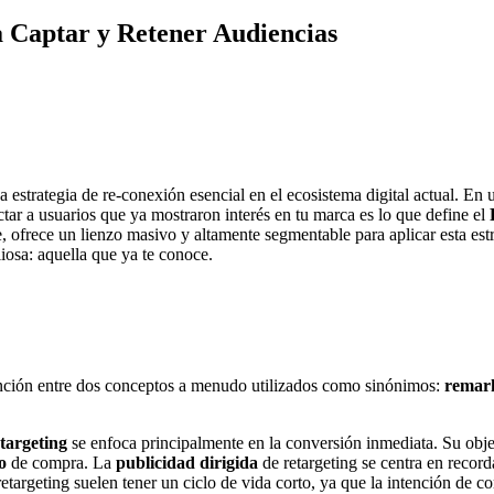
 Captar y Retener Audiencias
una estrategia de re-conexión esencial en el ecosistema digital actual. E
tar a usuarios que ya mostraron interés en tu marca es lo que define el
frece un lienzo masivo y altamente segmentable para aplicar esta estra
liosa: aquella que ya te conoce.
stinción entre dos conceptos a menudo utilizados como sinónimos:
remar
targeting
se enfoca principalmente en la conversión inmediata. Su objet
o
de compra. La
publicidad dirigida
de retargeting se centra en recor
etargeting suelen tener un ciclo de vida corto, ya que la intención de co