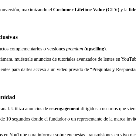
-conversión, maximizando el
Customer Lifetime Value (CLV)
y la
fid
lusivas
ductos complementarios o versiones
premium
(
upselling
).
ámara, muéstrale anuncios de tutoriales avanzados de lentes en YouTu
ientes para darles acceso a un video privado de “Preguntas y Respuesta
unidad
anal. Utiliza anuncios de
re-engagement
dirigidos a usuarios que vier
e 10 segundos donde el fundador o un representante de la marca invite 
s en YouTube para informar sobre encuestas, transmisiones en vivo o c