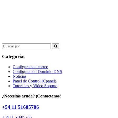
Search
for:
Categorias
Configuracion correo
Configuracion Dominio DNS
Noticias
Panel de Control (Cpanel)
Tutoriales y Video Soporte
¿Necesitás ayuda? ¡Contactanos!
+54 11 51685786
+54 11 51685786