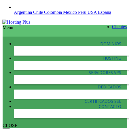
Argentina
Chile
Colombia
Mexico
Peru
USA
España
Clientes
Menu
DOMINIOS
HOSTING
SERVIDORES VPS
DEDICADOS
CERTIFICADOS SSL
CONTACTO
CLOSE