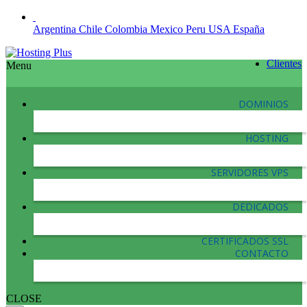
Argentina
Chile
Colombia
Mexico
Peru
USA
España
Clientes
Menu
DOMINIOS
HOSTING
SERVIDORES VPS
DEDICADOS
CERTIFICADOS SSL
CONTACTO
CLOSE