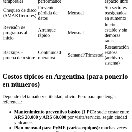
temporales
performance
espacio libre
Prevenir
Sin sectores
Chequeo de disco
pérdida de
Mensual
reasignados
(SMART/errores)
datos
en aumento
Inicio
Revisión de
Arranque
estable y sin
programas al
Mensual
rápido
demoras
inicio
raras
Restauración
Backups +
Continuidad
exitosa
Semanal/Trimestral
prueba de restore
operativa
(archivo y
sistema)
Costos típicos en Argentina (para ponerlo
en números)
Depende del tamaño y criticidad, obvio. Pero para que tengas
referencia:
Mantenimiento preventivo básico (1 PC):
suele costar entre
ARS 20.000 y ARS 60.000
por visita/servicio, según ciudad
y alcance.
Plan mensual para PyME (varios equipos):
muchas veces