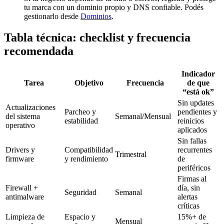
tu marca con un dominio propio y DNS confiable. Podés
gestionarlo desde
Dominios
.
Tabla técnica: checklist y frecuencia
recomendada
Indicador
Tarea
Objetivo
Frecuencia
de que
“está ok”
Sin updates
Actualizaciones
Parcheo y
pendientes y
del sistema
Semanal/Mensual
estabilidad
reinicios
operativo
aplicados
Sin fallas
Drivers y
Compatibilidad
recurrentes
Trimestral
firmware
y rendimiento
de
periféricos
Firmas al
Firewall +
día, sin
Seguridad
Semanal
antimalware
alertas
críticas
Limpieza de
Espacio y
15%+ de
Mensual