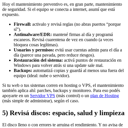
Hoy el mantenimiento preventivo es, en gran parte, mantenimiento
de seguridad. Si el equipo se conecta a internet, asumí que está
expuesto.
Firewall:
activalo y revisá reglas (no abras puertos “porque
sí”).
Antimalware/EDR:
mantené firmas al día y programá
escaneos. Revisá cuarentena de vez en cuando (a veces
bloquea cosas legítimas).
Usuarios y permisos:
evitá usar cuentas admin para el día a
día (parece una pavada, pero reduce riesgos).
Restauración del sistema:
activá puntos de restauración en
Windows para volver atrás si una update sale mal.
Backups:
automatizá copias y guardá al menos una fuera del
equipo (ideal: nube o servidor).
Si tu web o tus sistemas corren en hosting o VPS, el mantenimiento
también aplica ahí: parches, backups y monitoreo. Para eso podés
apoyarte en un
Servidor VPS
(más control) o un
plan de Hosting
(más simple de administrar), según el caso.
5) Revisá discos: espacio, salud y limpieza
El disco lleno o con errores te arruina el rendimiento. Y no avisa de