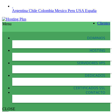
Argentina
Chile
Colombia
Mexico
Peru
USA
España
Clientes
Menu
DOMINIOS
HOSTING
SERVIDORES VPS
DEDICADOS
CERTIFICADOS SSL
CONTACTO
CLOSE