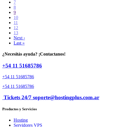
7
8
9
10
11
12
13
Next ›
Last »
¿Necesitás ayuda? ¡Contactanos!
+54 11 51685786
+54 11 51685786
+54 11 51685786
Tickets 24/7 soporte@hostingplus.com.ar
Productos y Servicios
Hosting
Servidores VPS