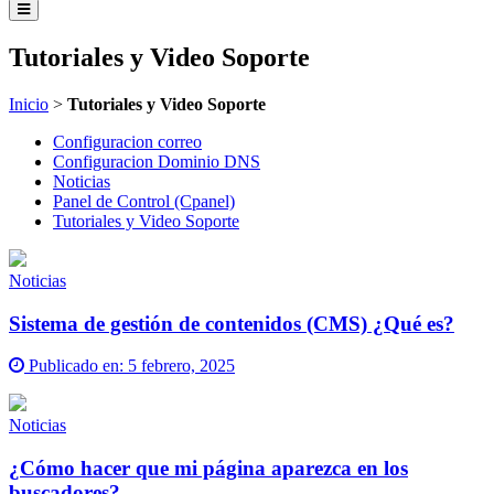
Tutoriales y Video Soporte
Inicio
>
Tutoriales y Video Soporte
Configuracion correo
Configuracion Dominio DNS
Noticias
Panel de Control (Cpanel)
Tutoriales y Video Soporte
Noticias
Sistema de gestión de contenidos (CMS) ¿Qué es?
Publicado en:
5 febrero, 2025
Noticias
¿Cómo hacer que mi página aparezca en los
buscadores?