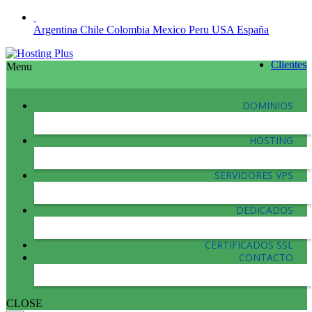
Argentina
Chile
Colombia
Mexico
Peru
USA
España
Clientes
Menu
DOMINIOS
HOSTING
SERVIDORES VPS
DEDICADOS
CERTIFICADOS SSL
CONTACTO
CLOSE