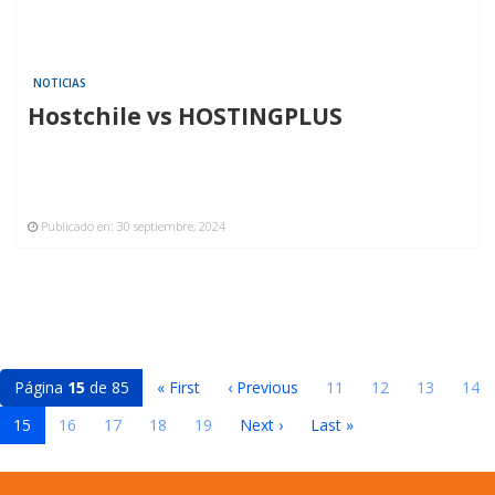
NOTICIAS
Hostchile vs HOSTINGPLUS
Publicado en:
30 septiembre, 2024
Página
15
de 85
« First
‹ Previous
11
12
13
14
15
16
17
18
19
Next ›
Last »