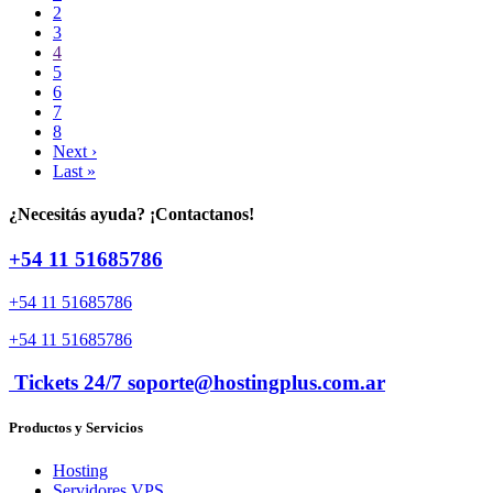
2
3
4
5
6
7
8
Next ›
Last »
¿Necesitás ayuda? ¡Contactanos!
+54 11 51685786
+54 11 51685786
+54 11 51685786
Tickets 24/7 soporte@hostingplus.com.ar
Productos y Servicios
Hosting
Servidores VPS