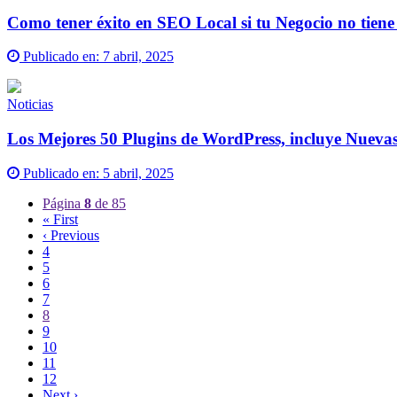
Como tener éxito en SEO Local si tu Negocio no tiene 
Publicado en:
7 abril, 2025
Noticias
Los Mejores 50 Plugins de WordPress, incluye Nueva
Publicado en:
5 abril, 2025
Página
8
de 85
« First
‹ Previous
4
5
6
7
8
9
10
11
12
Next ›