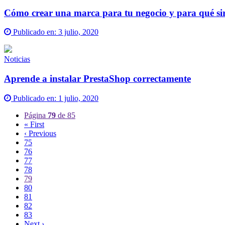
Cómo crear una marca para tu negocio y para qué si
Publicado en:
3 julio, 2020
Noticias
Aprende a instalar PrestaShop correctamente
Publicado en:
1 julio, 2020
Página
79
de 85
« First
‹ Previous
75
76
77
78
79
80
81
82
83
Next ›