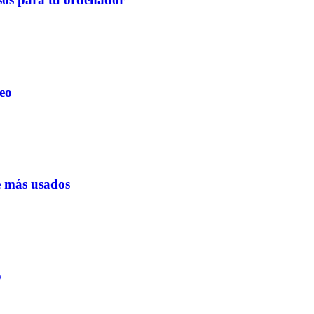
eo
e más usados
o