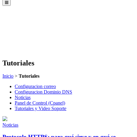
Tutoriales
Inicio
>
Tutoriales
Configuracion correo
Configuracion Dominio DNS
Noticias
Panel de Control (Cpanel)
Tutoriales y Video Soporte
Noticias
Protocolo HTTPS: para qué sirve y en qué se