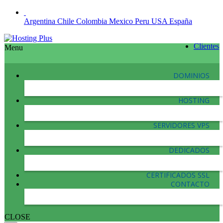
Argentina
Chile
Colombia
Mexico
Peru
USA
España
Clientes
Menu
DOMINIOS
HOSTING
SERVIDORES VPS
DEDICADOS
CERTIFICADOS SSL
CONTACTO
CLOSE