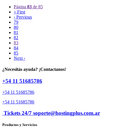
Página
83
de 85
« First
‹ Previous
79
80
81
82
83
84
85
Next ›
¿Necesitás ayuda? ¡Contactanos!
+54 11 51685786
+54 11 51685786
+54 11 51685786
Tickets 24/7 soporte@hostingplus.com.ar
Productos y Servicios