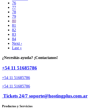
76
77
78
79
80
81
82
83
84
Next ›
Last »
¿Necesitás ayuda? ¡Contactanos!
+54 11 51685786
+54 11 51685786
+54 11 51685786
Tickets 24/7 soporte@hostingplus.com.ar
Productos y Servicios