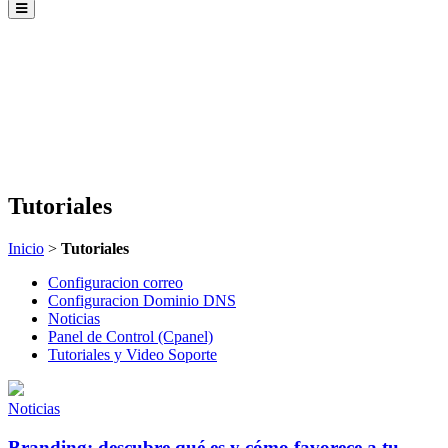
Tutoriales
Inicio
>
Tutoriales
Configuracion correo
Configuracion Dominio DNS
Noticias
Panel de Control (Cpanel)
Tutoriales y Video Soporte
Noticias
Branding: descubre qué es y cómo favorece a tu