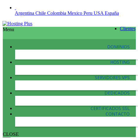
Argentina
Chile
Colombia
Mexico
Peru
USA
España
Clientes
Menu
DOMINIOS
HOSTING
SERVIDORES VPS
DEDICADOS
CERTIFICADOS SSL
CONTACTO
CLOSE